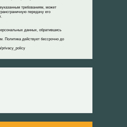
шеуказанным требованиям, может
трансграничную передачу его
х.
персональных данных, обратившись
м. Политика действует бессрочно до
privacy_policy