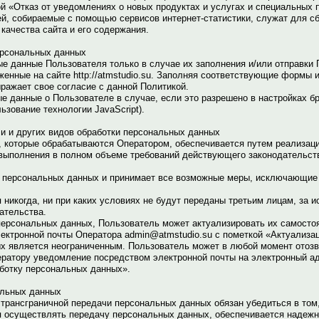
ой «Отказ от уведомлениях о новых продуктах и услугах и специальных
, собираемые с помощью сервисов интернет-статистики, служат для с
качества сайта и его содержания.
ерсональных данных
е данные Пользователя только в случае их заполнения и/или отправки
енные на сайте http://atmstudio.su. Заполняя соответствующие формы 
ражает свое согласие с данной Политикой.
е данные о Пользователе в случае, если это разрешено в настройках б
ьзование технологии JavaScript).
чи и других видов обработки персональных данных
 которые обрабатываются Оператором, обеспечивается путем реализаци
выполнения в полном объеме требований действующего законодательст
ь персональных данных и принимает все возможные меры, исключающие
никогда, ни при каких условиях не будут переданы третьим лицам, за 
ательства.
персональных данных, Пользователь может актуализировать их самосто
ектронной почты Оператора admin@atmstudio.su с пометкой «Актуализа
х является неограниченным. Пользователь может в любой момент отозва
ратору уведомление посредством электронной почты на электронный а
аботку персональных данных».
альных данных
трансграничной передачи персональных данных обязан убедиться в том,
я осуществлять передачу персональных данных, обеспечивается надежн