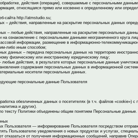
бработке, действия (операции), совершаемые с персональными данным
рмация, относящаяся прямо или косвенно к определенному или опреде
-сайта http://atmstudio.su;
ых – действия, направленные на раскрытие персональных данных опре
ных – любые действия, направленные на раскрытие персональных данны
и на ознакомление с персональными данными неограниченного круга лиц
массовой информации, размещение в информационно-телекоммуникацион
ким-либо иным способом;
ных данных – передача персональных данных на территорию иностранно
нному физическому или иностранному юридическому лицу;
 любые действия, в результате которых персональные данные уничтожа
ановления содержания персональных данных в информационной системе
материальные носители персональных данных.
ледующие персональные данные Пользователя
бработка обезличенных данных о посетителях (в т.ч. файлов «cookie») с
налитика и других).
о тексту Политики объединены общим понятием Персональные данные.
нных
ых Пользователя — информирование Пользователя посредством отправк
лять Пользователю уведомления о новых продуктах и услугах, специал
ет отказаться от получения информационных сообщений, направив Опер