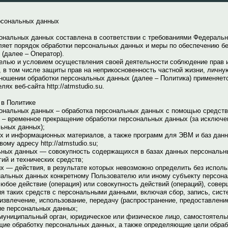
рсональных данных
ональных данных составлена в соответствии с требованиями Федерально
яет порядок обработки персональных данных и меры по обеспечению б
(далее – Оператор).
елью и условием осуществления своей деятельности соблюдение прав и
 в том числе защиты прав на неприкосновенность частной жизни, личну
ношении обработки персональных данных (далее – Политика) применяет
ях веб-сайта http://atmstudio.su.
 в Политике
ональных данных – обработка персональных данных с помощью средств
– временное прекращение обработки персональных данных (за исключе
ьных данных);
их и информационных материалов, а также программ для ЭВМ и баз дан
ому адресу http://atmstudio.su;
ных данных — совокупность содержащихся в базах данных персональн
ий и технических средств;
 — действия, в результате которых невозможно определить без испол
альных данных конкретному Пользователю или иному субъекту персона
юбое действие (операция) или совокупность действий (операций), сове
я таких средств с персональными данными, включая сбор, запись, сист
 извлечение, использование, передачу (распространение, предоставление
ие персональных данных;
 муниципальный орган, юридическое или физическое лицо, самостоятель
ие обработку персональных данных, а также определяющие цели обраб