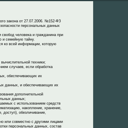
го закона от 27.07.2006. №152-ФЗ
езопасности персональных данных
 свобод человека и гражданина при
ю и семейную тайну.
ся ко всей информации, которую
 вычислительной техники;
нием случаев, если обработка
ных, обеспечивающих их
ых данных, и обеспечивающих их
ьзования дополнительной
льных данных;
ршаемых с использованием средств
ематизацию, накопление, хранение,
, доступ), обезличивание,
но или совместно с другими лицами
отки персональных данных, состав